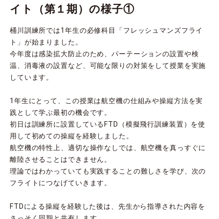
イト（第１期）の様子①
桶川訓練所では1年生の必修科目「フレッシュマンズフライ
ト」が始まりました。
今年度は感染拡大防止のため、パーテーションの設置や検
温、消毒液の設置など、可能な限りの対策をして授業を実施
しています。
1年生にとって、この授業は航空機の仕組みや操縦方法を実
践として学ぶ最初の機会です。
初日は訓練所に設置しているFTD（模擬飛行訓練装置）を使
用して初めての操縦を経験しました。
航空機の特性上、適切な操作なしでは、航空機を真っすぐに
離陸させることはできません。
理論ではわかっていても実践することの難しさを学び、次の
フライトにつなげていきます。
FTDによる操縦を経験した後は、先生から指導された内容を
さっそく同期と共有します。