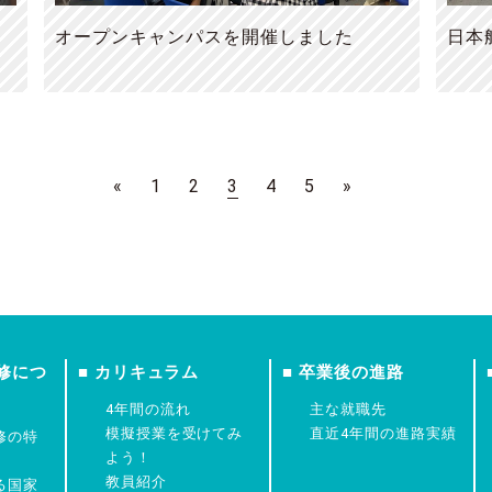
オープンキャンパスを開催しました
日本
«
1
2
3
4
5
»
修につ
■ カリキュラム
■ 卒業後の進路
4年間の流れ
主な就職先
模擬授業を受けてみ
直近4年間の進路実績
修の特
よう！
教員紹介
る国家