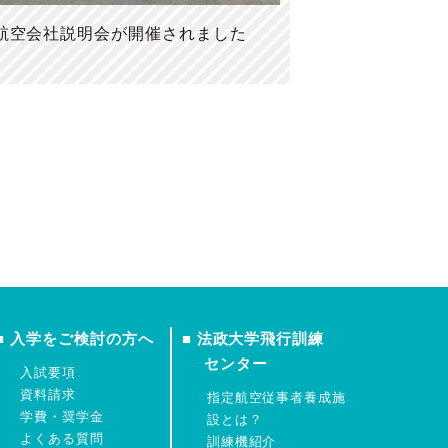
航空会社説明会が開催されました
■ 入学をご検討の方へ
■ 法政大学飛行訓練
センター
入試要項
資料請求
指定航空従事者養成施
学費・奨学金
設とは？
よくある質問
訓練機紹介